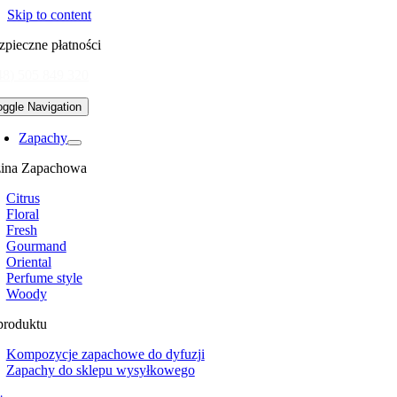
Skip to content
zpieczne płatności
48) 505 849 320
oggle Navigation
Zapachy
ina Zapachowa
Citrus
Floral
Fresh
Gourmand
Oriental
Perfume style
Woody
produktu
Kompozycje zapachowe do dyfuzji
Zapachy do sklepu wysyłkowego