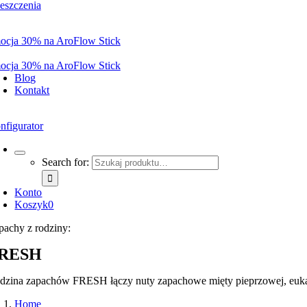
eszczenia
ocja 30% na AroFlow Stick
ocja 30% na AroFlow Stick
Blog
Kontakt
nfigurator
Search for:
Konto
Koszyk
0
pachy z rodziny:
RESH
dzina zapachów FRESH łączy nuty zapachowe mięty pieprzowej, eukalipt
Home