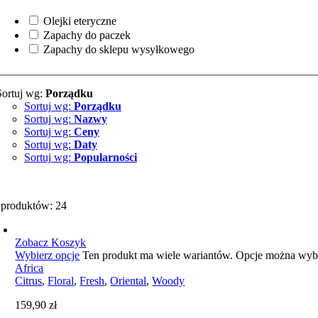
Olejki eteryczne
Zapachy do paczek
Zapachy do sklepu wysyłkowego
Sortuj wg:
Porządku
Sortuj wg:
Porządku
Sortuj wg:
Nazwy
Sortuj wg:
Ceny
Sortuj wg:
Daty
Sortuj wg:
Popularności
 produktów: 24
Zobacz Koszyk
Wybierz opcje
Ten produkt ma wiele wariantów. Opcje można wybr
Africa
Citrus
,
Floral
,
Fresh
,
Oriental
,
Woody
159,90
zł