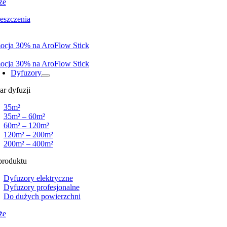
że
eszczenia
ocja 30% na AroFlow Stick
ocja 30% na AroFlow Stick
Dyfuzory
r dyfuzji
35m²
35m² – 60m²
60m² – 120m²
120m² – 200m²
200m² – 400m²
produktu
Dyfuzory elektryczne
Dyfuzory profesjonalne
Do dużych powierzchni
że