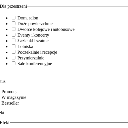
Dla przestrzeni
Dom, salon
Duże powierzchnie
Dworce kolejowe i autobusowe
Eventy i koncerty
Łazienki i szatnie
Lotniska
Poczekalnie i recepcje
Przymierzalnie
Sale konferencyjne
atus
Promocja
W magazynie
Bestseller
ekt
Efekt